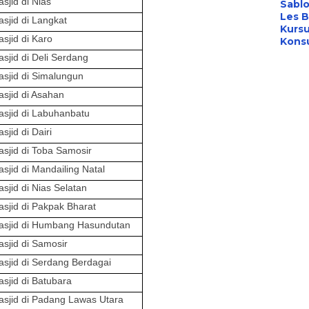
asjid
di Nias
Sabl
Les B
asjid
di Langkat
Kursu
asjid
di Karo
Konsu
asjid
di Deli Serdang
asjid
di Simalungun
asjid
di Asahan
asjid
di Labuhanbatu
asjid
di Dairi
asjid
di Toba Samosir
asjid
di Mandailing Natal
asjid
di Nias Selatan
asjid
di Pakpak Bharat
asjid
di Humbang Hasundutan
asjid
di Samosir
asjid
di Serdang Berdagai
asjid
di Batubara
asjid
di Padang Lawas Utara