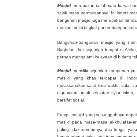
Masjid
merupakan salah satu karya buda
sejak masa permulaannya. Ini lantas menj
bangunan masjid juga merupakan lamba
menjadi bukti tingkat perkembangan keb
Bangunan-bangunan masjid yang menak
Baghdad dan sejumlah tempat di Afrika
pernah mengalami kejayaan di bidang tek
Masjid
memiliki sejumlah komponen ya
masjid yang khas terdapat di Indo
melaksanakan salat lima waktu, salat Ju
digunakan untuk kegiatan syiar Islam,
bersifat sosial.
Fungsi masjid yang sesungguhnya dapat 
masjid pada masa-masa al-khulafaa-a
paling tidak mempunyai dua fungsi, yait
hanya tempat salat, tapi juga lembaga