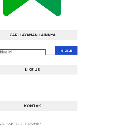
CARI LAYANAN LAINNYA
LIKE US
KONTAK
WA / SMS
:
087819259982