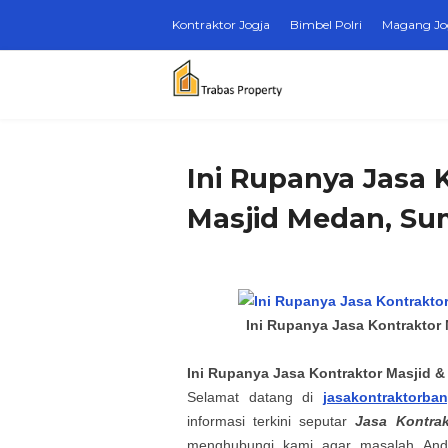
Kontraktor Jogja
Bimbel Polri
Magang Jo
Ini Rupanya Jasa 
Masjid Medan, Su
Ini Rupanya Jasa Kontraktor
Ini Rupanya
Jasa Kontraktor Masjid 
Selamat datang
di
jasakontraktorba
informasi terkini seputar
Jasa Kontra
menghubungi kami agar masalah
An