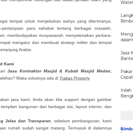
Water
Langk
Bimbe
gai tempat untuk menjelaskan wahyu yang diterimanya,
-pertanyaan para sahabat tentang berbagai masalah,
Menge
lam, membudayakan musyawarah, menyelesaikan perkara-
dalam
 tempat mengatur dan membuat strategi militer dan tempat
enanjung Arabia.
Jasa 
Bante
id
Kami
dari
Jasa Kontraktor Masjid & Kubah Masjid
Medan,
Pakar 
Cepat
elebihan? Maka solusinya ada di
Trabas Property
.
Inila
Bengk
nakan jasa kami, Anda akan kita support dengan gambar
i tampilan bangunan dari berbagai sisi, layout interior, dan
ng Jelas dan Transparan
, sebelum pembangunan, kami
aan rumah sudah sangat matang. Termasuk di dalamnya
Bimbe