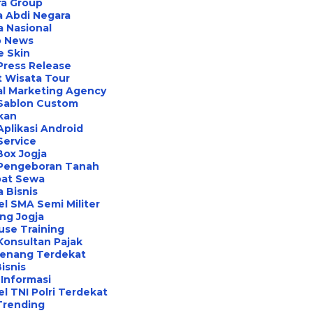
ra Group
 Abdi Negara
a Nasional
o News
e Skin
Press Release
 Wisata Tour
al Marketing Agency
 Sablon Custom
ikan
Aplikasi Android
Service
Box Jogja
 Pengeboran Tanah
at Sewa
a Bisnis
l SMA Semi Militer
ng Jogja
use Training
Konsultan Pajak
Renang Terdekat
Bisnis
Informasi
l TNI Polri Terdekat
Trending