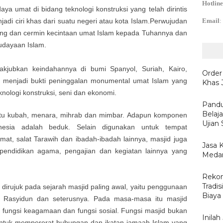
Hotline
ya umat di bidang teknologi konstruksi yang telah dirintis
adi ciri khas dari suatu negeri atau kota Islam.Perwujudan
Email
:
ng dan cermin kecintaan umat Islam kepada Tuhannya dan
udayaan Islam.
jubkan keindahannya di bumi Spanyol, Suriah, Kairo,
Order
, menjadi bukti peninggalan monumental umat Islam yang
Khas 
nologi konstruksi, seni dan ekonomi.
Pandu
Belaj
itu kubah, menara, mihrab dan mimbar. Adapun komponen
Ujian
nesia adalah beduk. Selain digunakan untuk tempat
mat, salat Tarawih dan ibadah-ibadah lainnya, masjid juga
Jasa 
 pendidikan agama, pengajian dan kegiatan lainnya yang
Medan
Rekom
Tradis
dirujuk pada sejarah masjid paling awal, yaitu penggunaan
Biaya
r Rasyidun dan seterusnya. Pada masa-masa itu masjid
u fungsi keagamaan dan fungsi sosial. Fungsi masjid bukan
Inila
 untuk mempererat hubungan dan ikatan jamaah Islam yang