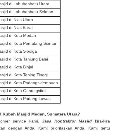
asjid
di Labuhanbatu Utara
asjid
di Labuhanbatu Selatan
asjid
di Nias Utara
asjid
di Nias Barat
asjid
di Kota Medan
asjid
di Kota Pematang Siantar
asjid
di Kota Sibolga
asjid
di Kota Tanjung Balai
asjid
di Kota Binjai
asjid
di Kota Tebing Tinggi
asjid
di Kota Padangsidempuan
asjid
di Kota Gunungsitoli
asjid
di Kota Padang Lawas
 & Kubah Masjid
Medan, Sumatera Utara?
tomer service kami.
Jasa Kontraktor Masjid
kira-kira
an dengan Anda. Kami prioritaskan Anda. Kami tentu