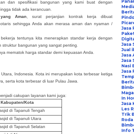
Pana
nan
dan spesifikasi bangunan yang kami buat dengan
Media
hingga tidak ada kerancuan.
Berit
k yang Aman
, surat perjanjian kontrak kerja dibuat
Pind
Picar
 notaris sehingga Anda akan merasa aman dan nyaman /
Jasa 
Paket
 bekerja tentunya kita menerapkan standar kerja dengan
Digit
Jasa
ah struktur bangunan yang sangat penting.
Jual 
anya mematok harga standar demi kepuasan Anda.
Jasa 
Jasa 
Nasi 
Jasa
Utara, Indonesia. Kota ini merupakan kota terbesar ketiga
Temp
a, serta kota terbesar di luar Pulau Jawa.
Berit
Bimbe
Maga
enjadi cakupan layanan kami juga
:
In Ho
Kabupaten/Kota
Jasa 
Les 
asjid
di Tapanuli Tengah
Trik 
asjid
di Tapanuli Utara
Roda 
Bimbe
asjid
di Tapanuli Selatan
Info 