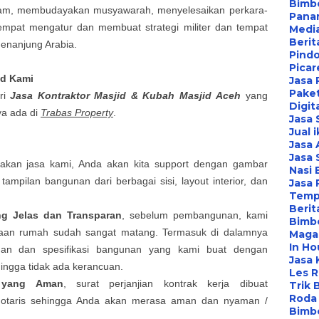
Bimbe
lam, membudayakan musyawarah, menyelesaikan perkara-
Pana
 tempat mengatur dan membuat strategi militer dan tempat
Media
Berit
enanjung Arabia.
Pind
Picar
id
Kami
Jasa 
Paket
ari
Jasa Kontraktor Masjid & Kubah Masjid
Aceh
yang
Digit
ya ada di
Trabas Property
.
Jasa
Jual 
Jasa 
Jasa 
nakan jasa kami, Anda akan kita support dengan gambar
Nasi 
i tampilan bangunan dari berbagai sisi, layout interior, dan
Jasa
Temp
Berit
ng Jelas dan Transparan
, sebelum pembangunan, kami
Bimbe
aan rumah sudah sangat matang. Termasuk di dalamnya
Maga
In Ho
nan
dan spesifikasi bangunan yang kami buat dengan
Jasa 
hingga tidak ada kerancuan.
Les 
k yang Aman
, surat perjanjian kontrak kerja dibuat
Trik 
Roda 
 notaris sehingga Anda akan merasa aman dan nyaman /
Bimbe