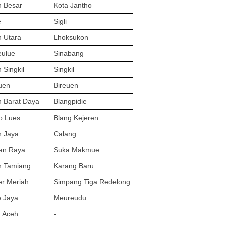
h Besar
Kota Jantho
e
Sigli
 Utara
Lhoksukon
eulue
Sinabang
 Singkil
Singkil
uen
Bireuen
 Barat Daya
Blangpidie
o Lues
Blang Kejeren
h Jaya
Calang
an Raya
Suka Makmue
h Tamiang
Karang Baru
r Meriah
Simpang Tiga Redelong
e Jaya
Meureudu
a
Aceh
-