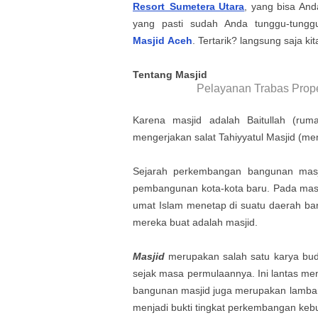
Resort Sumetera Utara
, yang bisa Anda
yang pasti sudah Anda tunggu-tung
Masjid
Aceh
. Tertarik? langsung saja kita
Tentang Masjid
Pelayanan Trabas Prope
Karena masjid adalah Baitullah (ru
mengerjakan salat Tahiyyatul Masjid (me
Sejarah perkembangan bangunan masji
pembangunan kota-kota baru. Pada masa
umat Islam menetap di suatu daerah ba
mereka buat adalah masjid.
Masjid
merupakan salah satu karya buda
sejak masa permulaannya. Ini lantas menj
bangunan masjid juga merupakan lamba
menjadi bukti tingkat perkembangan keb