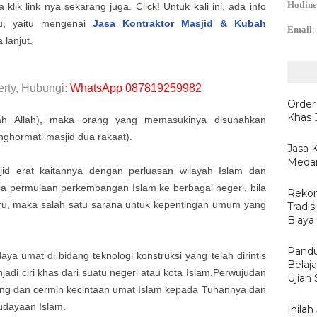
Hotline
 klik link nya sekarang juga. Click! Untuk kali ini, ada info
gu, yaitu mengenai
Jasa Kontraktor Masjid & Kubah
Email
:
 lanjut.
rty, Hubungi:
WhatsApp 087819259982
Order
Khas 
mah Allah), maka orang yang memasukinya disunahkan
nghormati masjid dua rakaat).
Jasa 
Medan
d erat kaitannya dengan perluasan wilayah Islam dan
 permulaan perkembangan Islam ke berbagai negeri, bila
Rekom
ru, maka salah satu sarana untuk kepentingan umum yang
Tradis
Biaya
Pandu
ya umat di bidang teknologi konstruksi yang telah dirintis
Belaj
adi ciri khas dari suatu negeri atau kota Islam.Perwujudan
Ujian
ng dan cermin kecintaan umat Islam kepada Tuhannya dan
udayaan Islam.
Inila