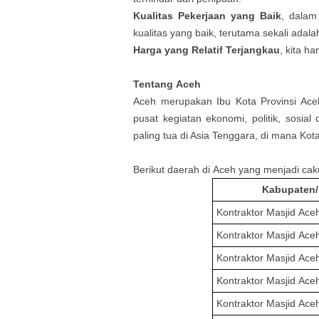
Kualitas Pekerjaan yang Baik
, dalam
kualitas yang baik, terutama sekali adal
Harga yang Relatif Terjangkau
, kita h
Tentang
Aceh
Aceh
me
rupakan Ibu Kota Provinsi Ac
pusat kegiatan ekonomi, politik, sosia
paling tua di Asia Tenggara, di mana Kot
Berikut daerah di
Aceh
yang menjadi cak
Kabupaten/
Kontraktor Masjid
Aceh
Kontraktor Masjid
Ace
Kontraktor Masjid
Aceh
Kontraktor Masjid
Ace
Kontraktor Masjid
Aceh