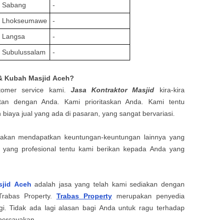
a Sabang
-
a Lhokseumawe
-
 Langsa
-
 Subulussalam
-
 & Kubah Masjid
Aceh?
tomer service kami.
Jasa Kontraktor Masjid
kira-kira
an dengan Anda. Kami prioritaskan Anda. Kami tentu
iaya jual yang ada di pasaran, yang sangat bervariasi.
uga akan mendapatkan keuntungan-keuntungan lainnya yang
n yang profesional tentu kami berikan kepada Anda yang
sjid
Aceh
adalah jasa yang
telah kami sediakan
dengan
Trabas Property
.
Trabas Property
merupakan penyedia
ggi. Tidak ada lagi alasan bagi
Anda
untuk ragu terhadap
ipercayakan.