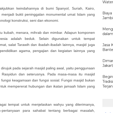
Water
jubkan keindahannya di bumi Spanyol, Suriah, Kairo,
Biaya
, menjadi bukti peninggalan monumental umat Islam yang
Jambi 
nologi konstruksi, seni dan ekonomi.
Menge
itu kubah, menara, mihrab dan mimbar. Adapun komponen
dalam
nesia adalah beduk. Selain digunakan untuk tempat
mat, salat Tarawih dan ibadah-ibadah lainnya, masjid juga
Jasa 
Bante
 pendidikan agama, pengajian dan kegiatan lainnya yang
Diman
Jakar
dirujuk pada sejarah masjid paling awal, yaitu penggunaan
r Rasyidun dan seterusnya. Pada masa-masa itu masjid
Begin
u fungsi keagamaan dan fungsi sosial. Fungsi masjid bukan
Tradi
Terja
 untuk mempererat hubungan dan ikatan jamaah Islam yang
gai tempat untuk menjelaskan wahyu yang diterimanya,
-pertanyaan para sahabat tentang berbagai masalah,