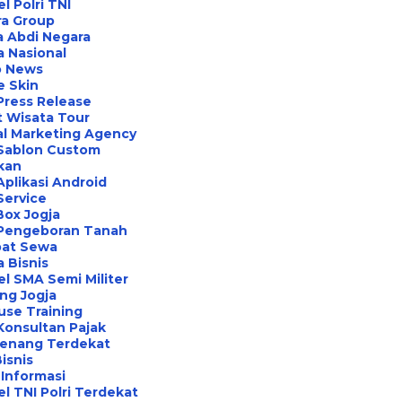
l Polri TNI
ra Group
 Abdi Negara
a Nasional
o News
e Skin
Press Release
 Wisata Tour
al Marketing Agency
 Sablon Custom
ikan
Aplikasi Android
Service
Box Jogja
 Pengeboran Tanah
at Sewa
a Bisnis
l SMA Semi Militer
ng Jogja
use Training
Konsultan Pajak
Renang Terdekat
Bisnis
Informasi
l TNI Polri Terdekat