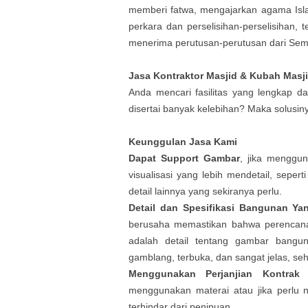
memberi fatwa, mengajarkan agama Is
perkara dan perselisihan-perselisihan,
menerima perutusan-perutusan dari Sem
Jasa Kontraktor Masjid & Kubah Masj
Anda mencari fasilitas yang lengkap d
disertai banyak kelebihan? Maka solusin
Keunggulan Jasa Kami
Dapat Support Gambar
, jika menggu
visualisasi yang lebih mendetail, sepert
detail lainnya yang sekiranya perlu.
Detail dan Spesifikasi Bangunan Ya
berusaha memastikan bahwa perencan
adalah detail tentang gambar
bangu
gamblang, terbuka, dan sangat jelas, se
Menggunakan Perjanjian Kontra
menggunakan materai atau jika perlu
terhindar dari penipuan.