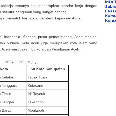
Info 
 bekerja tentunya kita menerapkan standar kerja dengan
Sabl
Les B
ah struktur bangunan yang sangat penting.
Kursu
anya mematok harga standar demi kepuasan Anda.
Konsu
eh, Indonesia. Sebagai pusat pemerintahan,
Aceh
menjadi
l dan budaya. Kota
Aceh
juga merupakan kota Islam yang
a
Aceh
merupakan ibu kota dari Kesultanan Aceh.
upan layanan kami juga
:
Kota
Ibu Kota Kabupaten
 Selatan
Tapak Tuan
h Tenggara
Kutacane
 Timur
Idi Rayeuk
h Tengah
Takengon
 Barat
Meulaboh