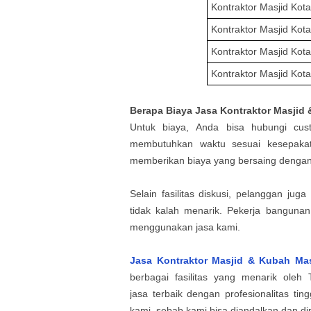
Kontraktor Masjid
Kot
Kontraktor Masjid
Kot
Kontraktor Masjid
Kota
Kontraktor Masjid
Kota
Berapa Biaya
Jasa Kontraktor Masjid
Untuk biaya,
Anda bisa hubungi cus
membutuhkan waktu sesuai kesepakat
memberikan biaya yang bersaing dengan b
Selain fasilitas diskusi, pelanggan j
tidak kalah menarik. Pekerja banguna
menggunakan jasa kami.
Jasa Kontraktor Masjid & Kubah Ma
berbagai fasilitas yang menarik
oleh
jasa
terbaik dengan profesionalitas tin
kami, sebab kami bisa diandalkan dan d