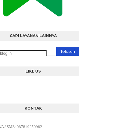
CARI LAYANAN LAINNYA
LIKE US
KONTAK
WA / SMS
:
087819259982