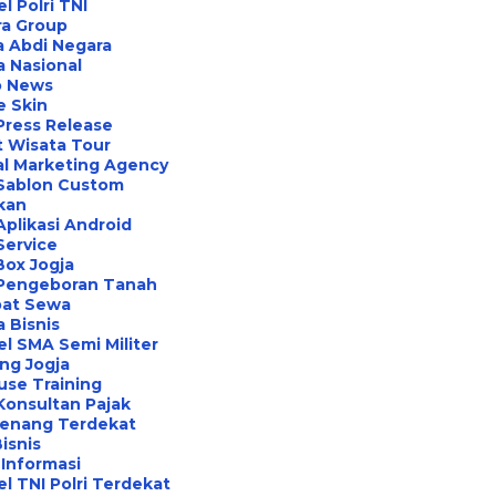
l Polri TNI
ra Group
 Abdi Negara
a Nasional
o News
e Skin
Press Release
 Wisata Tour
al Marketing Agency
 Sablon Custom
ikan
Aplikasi Android
Service
Box Jogja
 Pengeboran Tanah
at Sewa
a Bisnis
l SMA Semi Militer
ng Jogja
use Training
Konsultan Pajak
Renang Terdekat
Bisnis
Informasi
l TNI Polri Terdekat