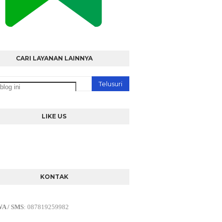
CARI LAYANAN LAINNYA
LIKE US
KONTAK
WA / SMS
:
087819259982