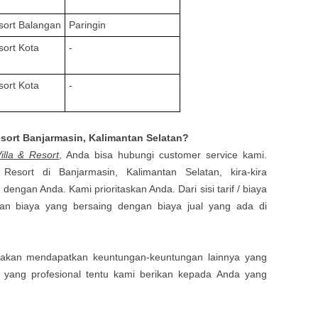
esort
Balangan
Paringin
esort
Kota
-
esort
Kota
-
esort
Banjarmasin, Kalimantan Selatan
?
lla & Resort
, Anda bisa hubungi customer service kami.
& Resort di
Banjarmasin, Kalimantan Selatan
, kira-kira
ngan Anda. Kami prioritaskan Anda. Dari sisi tarif / biaya
kan
bi
aya yang bersaing dengan
b
iaya jual yang
ada
di
uga akan mendapatkan keuntungan-keuntungan lainnya yang
n yang profesional tentu kami berikan kepada Anda yang