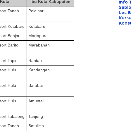
/Kota
Ibu Kota Kabupaten
Info 
Sabl
esort
Tanah
Pelaihari
Les B
Kursu
Konsu
esort
Kotabaru
Kotabaru
esort
Banjar
Martapura
esort
Barito
Marabahan
esort
Tapin
Rantau
esort
Hulu
Kandangan
esort
Hulu
Barabai
esort
Hulu
Amuntai
esort
Tabalong
Tanjung
esort
Tanah
Batulicin