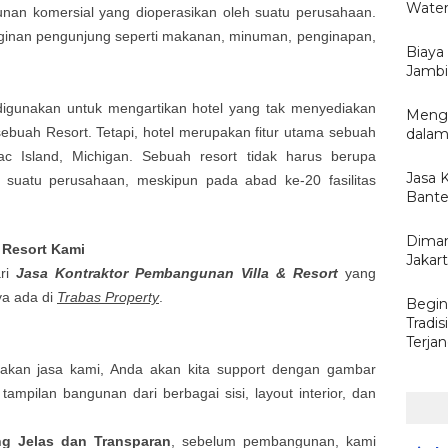
Water
nan komersial yang dioperasikan oleh suatu perusahaan.
nginan pengunjung seperti makanan, minuman, penginapan,
Biaya
Jambi 
digunakan untuk mengartikan hotel yang tak menyediakan
Menge
sebuah Resort. Tetapi, hotel merupakan fitur utama sebuah
dalam
nac Island, Michigan. Sebuah resort tidak harus berupa
Jasa 
 suatu perusahaan, meskipun pada abad ke-20 fasilitas
Bante
Diman
 Resort
Kami
Jakar
ari
Jasa Kontraktor Pembangunan Villa & Resort
yang
ya ada di
Trabas Property
.
Begin
Tradi
Terja
nakan jasa kami, Anda akan kita support dengan gambar
i tampilan bangunan dari berbagai sisi, layout interior, dan
ng Jelas dan Transparan
, sebelum pembangunan, kami