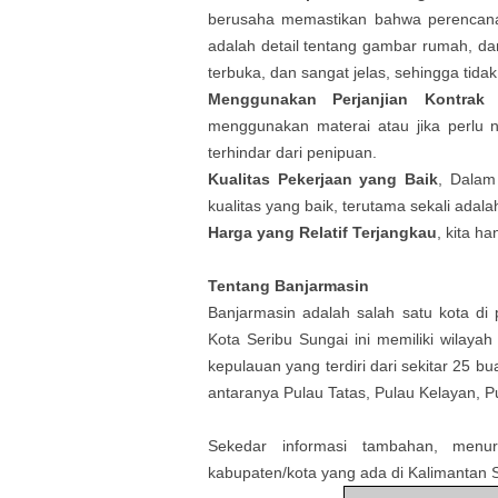
berusaha memastikan bahwa perencan
adalah detail tentang gambar rumah, da
terbuka, dan sangat jelas, sehingga tida
Menggunakan Perjanjian Kontra
menggunakan materai atau jika perlu
terhindar dari penipuan.
Kualitas Pekerjaan yang Baik
, Dalam
kualitas yang baik, terutama sekali adal
Harga yang Relatif Terjangkau
, kita h
Tentang Banjarmasin
Banjarmasin adalah salah satu kota di p
Kota Seribu Sungai ini memiliki wilaya
kepulauan yang terdiri dari sekitar 25 bu
antaranya Pulau Tatas, Pulau Kelayan, Pu
Sekedar informasi tambahan, menur
kabupaten/kota yang ada di Kalimantan S