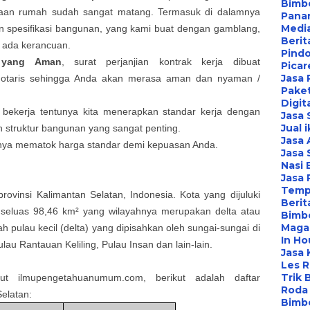
Bimbe
aan rumah sudah sangat matang. Termasuk di dalamnya
Pana
Media
n spesifikasi bangunan, yang kami buat dengan gamblang,
Berit
k ada kerancuan.
Pind
k yang Aman
, surat perjanjian kontrak kerja dibuat
Picar
Jasa 
 notaris sehingga Anda akan merasa aman dan nyaman /
Paket
Digit
 bekerja tentunya kita menerapkan standar kerja dengan
Jasa
Jual 
ah struktur bangunan yang sangat penting.
Jasa 
anya mematok harga standar demi kepuasan Anda.
Jasa 
Nasi 
Jasa
Temp
rovinsi Kalimantan Selatan, Indonesia. Kota yang dijuluki
Berit
h seluas 98,46 km² yang wilayahnya merupakan delta atau
Bimbe
Maga
ah pulau kecil (delta) yang dipisahkan oleh sungai-sungai di
In Ho
lau Rantauan Keliling, Pulau Insan dan lain-lain.
Jasa 
Les 
Trik 
ut ilmupengetahuanumum.com, berikut adalah daftar
Roda 
elatan:
Bimbe