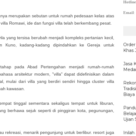
Hotline
Email
:
lanya merupakan sebutan untuk rumah pedesaan kelas atas
illa Romawi, ide dan fungsi villa telah berkembang pesat.
ila yang tersisa berubah menjadi kompleks pertanian kecil,
Order
n Kuno, kadang-kadang dipindahkan ke Gereja untuk
Khas 
Jasa 
ertahap pada Abad Pertengahan menjadi rumah-rumah
Medan
sa arsitektur modern, "villa" dapat didefinisikan dalam
, mulai dari villa yang berdiri sendiri hingga cluster villa
Rekom
Tradis
uah kawasan.
Biaya
empat tinggal sementara sekaligus tempat untuk liburan,
Pandu
yang berhawa sejuk seperti di pinggiran kota, pegunungan,
Belaj
Ujian
au rekreasi, menarik pengunjung untuk berlibur. resort juga
Inila