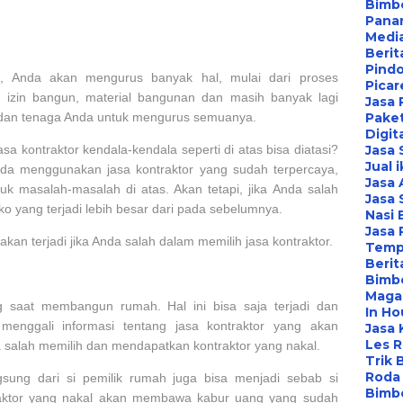
Bimbe
Pana
Media
Berit
Pind
 Anda akan mengurus banyak hal, mulai dari proses
Picar
n izin bangun, material bangunan dan masih banyak lagi
Jasa 
Paket
 dan tenaga Anda untuk mengurus semuanya.
Digit
Jasa
kontraktor kendala-kendala seperti di atas bisa diatasi?
Jual 
Anda menggunakan jasa kontraktor yang sudah terpercaya,
Jasa 
tuk masalah-masalah di atas. Akan tetapi, jika Anda salah
Jasa 
ko yang terjadi lebih besar dari pada sebelumnya.
Nasi 
Jasa
 akan terjadi jika Anda salah dalam memilih jasa kontraktor.
Temp
Berit
Bimbe
Maga
ng saat membangun rumah. Hal ini bisa saja terjadi dan
In Ho
menggali informasi tentang jasa kontraktor yang akan
Jasa 
Les 
ka salah memilih dan mendapatkan kontraktor yang nakal.
Trik 
Roda 
gsung dari si pemilik rumah juga bisa menjadi sebab si
Bimbe
ntraktor yang nakal akan membawa kabur uang yang sudah