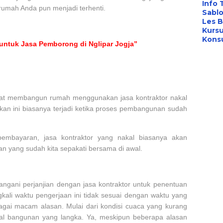
Info 
umah Anda pun menjadi terhenti.
Sabl
Les B
Kursu
Konsu
 untuk Jasa Pemborong di Nglipar Jogja”
 saat membangun rumah menggunakan jasa kontraktor nakal
ikan ini biasanya terjadi ketika proses pembangunan sudah
embayaran, jasa kontraktor yang nakal biasanya akan
an yang sudah kita sepakati bersama di awal.
ngani perjanjian dengan jasa kontraktor untuk penentuan
kali waktu pengerjaan ini tidak sesuai dengan waktu yang
gai macam alasan. Mulai dari kondisi cuaca yang kurang
l bangunan yang langka. Ya, meskipun beberapa alasan