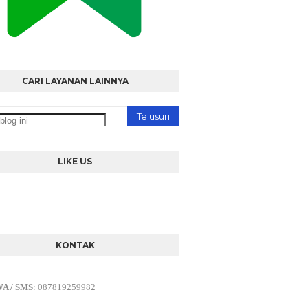
CARI LAYANAN LAINNYA
LIKE US
KONTAK
WA / SMS
:
087819259982