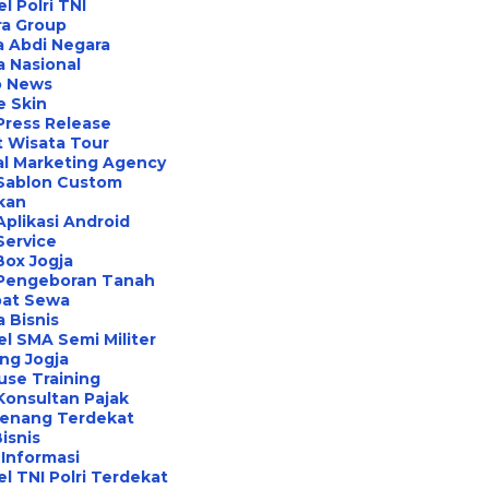
l Polri TNI
ra Group
 Abdi Negara
a Nasional
o News
e Skin
Press Release
 Wisata Tour
al Marketing Agency
 Sablon Custom
ikan
Aplikasi Android
Service
Box Jogja
 Pengeboran Tanah
at Sewa
a Bisnis
l SMA Semi Militer
ng Jogja
use Training
Konsultan Pajak
Renang Terdekat
Bisnis
Informasi
l TNI Polri Terdekat