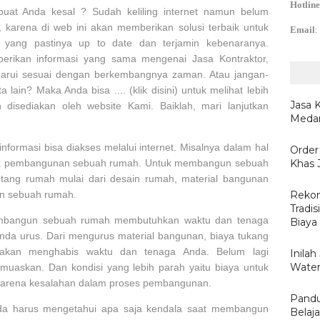
Hotline
at Anda kesal ? Sudah keliling internet namun belum
karena di web ini akan memberikan solusi terbaik untuk
Email
:
 yang pastinya up to date dan terjamin kebenaranya.
rikan informasi yang sama mengenai Jasa Kontraktor,
aharui sesuai dengan berkembangnya zaman. Atau jangan-
lain? Maka Anda bisa .... (klik disini) untuk melihat lebih
Jasa 
 disediakan oleh website Kami. Baiklah, mari lanjutkan
Medan
formasi bisa diakses melalui internet. Misalnya dalam hal
Order
Khas 
untuk pembangunan sebuah rumah. Untuk membangun sebuah
ntang rumah mulai dari desain rumah, material bangunan
Rekom
un sebuah rumah.
Tradis
mbangun sebuah rumah membutuhkan waktu dan tenaga
Biaya
nda urus. Dari mengurus material bangunan, biaya tukang
akan menghabis waktu dan tenaga Anda. Belum lagi
Inila
Water
muaskan. Dan kondisi yang lebih parah yaitu biaya untuk
rena kesalahan dalam proses pembangunan.
Pandu
Anda harus mengetahui apa saja kendala saat membangun
Belaj