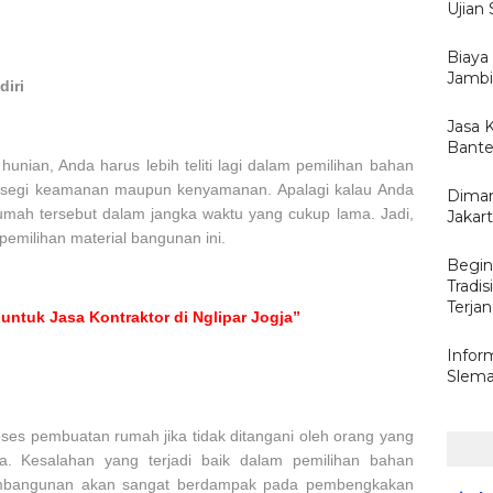
Ujian
Biaya
Jambi 
iri
Jasa 
Bante
ian, Anda harus lebih teliti lagi dalam pemilihan bahan
ri segi keamanan maupun kenyamanan. Apalagi kalau Anda
Diman
ah tersebut dalam jangka waktu yang cukup lama. Jadi,
Jakar
pemilihan material bangunan ini.
Begin
Tradi
Terja
 untuk Jasa Kontraktor di Nglipar Jogja”
Inform
Slema
roses pembuatan rumah jika tidak ditangani oleh orang yang
ya. Kesalahan yang terjadi baik dalam pemilihan bahan
embangunan akan sangat berdampak pada pembengkakan