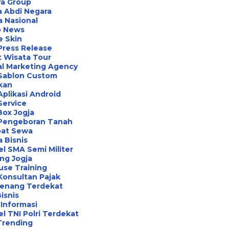
ra Group
 Abdi Negara
a Nasional
o News
e Skin
Press Release
 Wisata Tour
al Marketing Agency
 Sablon Custom
ikan
Aplikasi Android
Service
Box Jogja
 Pengeboran Tanah
at Sewa
a Bisnis
l SMA Semi Militer
ng Jogja
use Training
Konsultan Pajak
Renang Terdekat
Bisnis
Informasi
l TNI Polri Terdekat
Trending