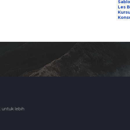
Sabl
Les B
Kursu
Konsu
 untuk lebih