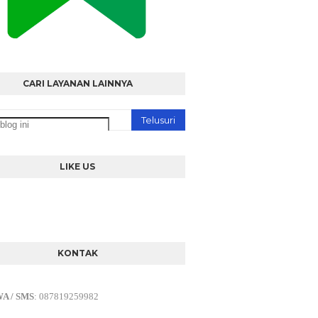
CARI LAYANAN LAINNYA
LIKE US
KONTAK
WA / SMS
:
087819259982