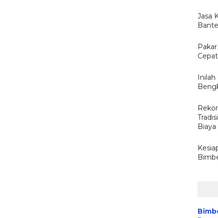
Jasa 
Bante
Pakar 
Cepat
Inila
Bengk
Rekom
Tradis
Biaya
Kesia
Bimbel
Bimbe