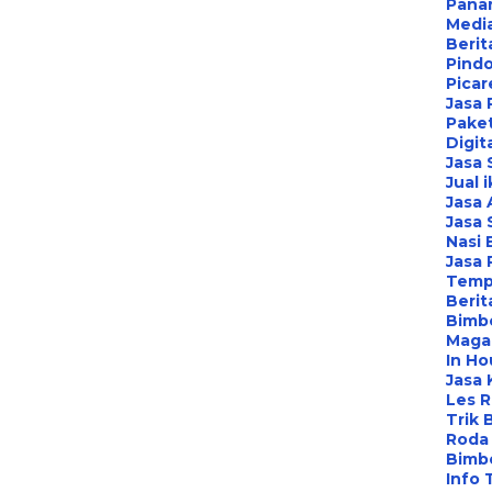
Pana
Media
Berit
Pind
Picar
Jasa 
Paket
Digit
Jasa
Jual 
Jasa 
Jasa 
Nasi 
Jasa
Temp
Berit
Bimbe
Maga
In Ho
Jasa 
Les 
Trik 
Roda 
Bimbe
Info 