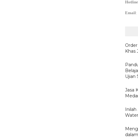
Hotline
Email
:
Order
Khas 
Pandu
Belaj
Ujian
Jasa 
Medan
Inila
Water
Menge
dalam