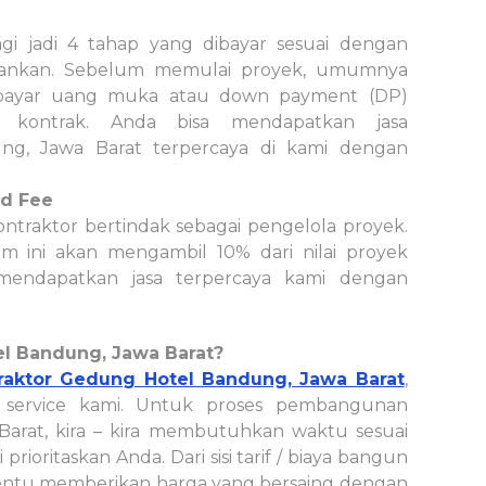
bagi jadi 4 tahap yang dibayar sesuai dengan
jalankan. Sebelum memulai proyek, umumnya
bayar uang muka atau down payment (DP)
i kontrak. Anda bisa mendapatkan jasa
, Jawa Barat terpercaya di kami dengan
nd Fee
ontraktor bertindak sebagai pengelola proyek.
m ini akan mengambil 10% dari nilai proyek
mendapatkan jasa terpercaya kami dengan
l Bandung, Jawa Barat?
raktor Gedung Hotel Bandung, Jawa Barat
,
 service kami. Untuk proses pembangunan
arat, kira – kira membutuhkan waktu sesuai
ioritaskan Anda. Dari sisi tarif / biaya bangun
entu memberikan harga yang bersaing dengan