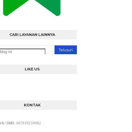
CARI LAYANAN LAINNYA
LIKE US
KONTAK
WA / SMS
:
087819259982