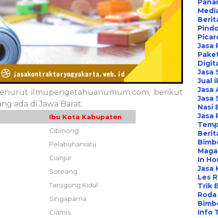
Pana
Media
Berit
Pind
Picar
Jasa 
Paket
Digit
Jasa
Jual 
Jasa 
 menurut ilmupengetahuanumum.com, berikut
Jasa 
ng ada di Jawa Barat:
Nasi 
Jasa
Ibu Kota Kabupaten
Temp
Cibinong
Berit
Bimbe
Pelabuhanratu
Maga
Cianjur
In Ho
Jasa 
Soreang
Les 
Tarogong Kidul
Trik 
Roda 
Singaparna
Bimbe
Info 
Ciamis