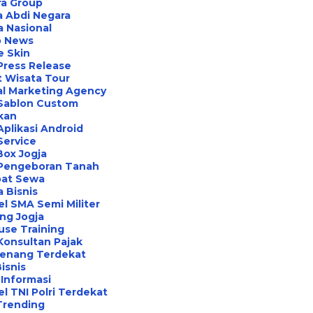
ra Group
 Abdi Negara
a Nasional
o News
e Skin
Press Release
 Wisata Tour
al Marketing Agency
 Sablon Custom
ikan
Aplikasi Android
Service
Box Jogja
 Pengeboran Tanah
at Sewa
a Bisnis
l SMA Semi Militer
ng Jogja
use Training
Konsultan Pajak
Renang Terdekat
Bisnis
Informasi
l TNI Polri Terdekat
Trending