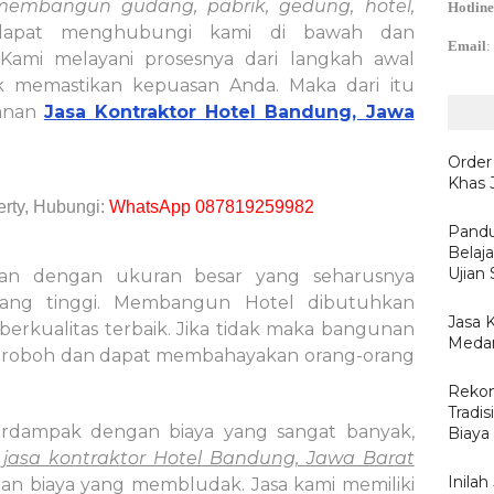
membangun gudang, pabrik, gedung, hotel,
Hotline
pat menghubungi kami di bawah dan
Email
:
Kami melayani prosesnya dari langkah awal
k memastikan kepuasan Anda. Maka dari itu
yanan
Jasa Kontraktor Hotel Bandung, Jawa
Order
Khas 
rty, Hubungi:
WhatsApp 087819259982
Pandu
Belaj
Ujian
an dengan ukuran besar yang seharusnya
yang tinggi. Membangun Hotel dibutuhkan
Jasa 
erkualitas terbaik. Jika tidak maka bangunan
Medan
n roboh dan dapat membahayakan orang-orang
Rekom
Tradis
erdampak dengan biaya yang sangat banyak,
Biaya
n
jasa kontraktor Hotel Bandung, Jawa Barat
Inila
gan biaya yang membludak. Jasa kami memiliki