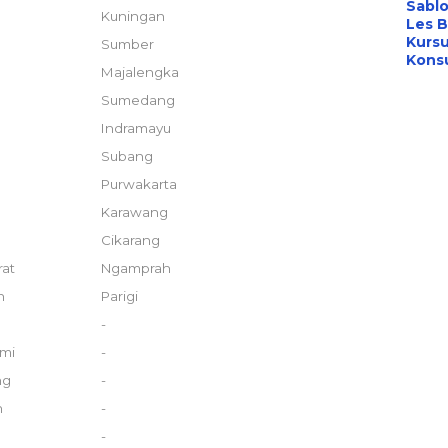
Sabl
Kuningan
Les B
Kursu
Sumber
Konsu
Majalengka
Sumedang
Indramayu
Subang
Purwakarta
Karawang
Cikarang
rat
Ngamprah
n
Parigi
-
umi
-
ng
-
n
-
-