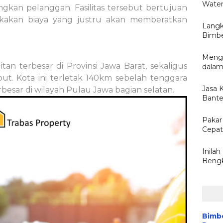
Water
ngkan pelanggan. Fasilitas tersebut bertujuan
kakan biaya yang justru akan memberatkan
Langk
Bimbe
Menge
an terbesar di Provinsi Jawa Barat, sekaligus
dalam
but. Kota ini terletak 140km sebelah tenggara
Jasa 
besar di wilayah Pulau Jawa bagian selatan.
Bante
Pakar 
Cepat
Inila
Bengk
Bimbe