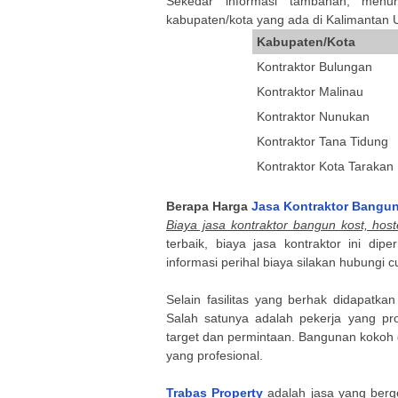
Sekedar informasi tambahan, menur
kabupaten/kota yang ada di
Kalimantan 
Kabupaten/Kota
Kontraktor Bulungan
Kontraktor Malinau
Kontraktor Nunukan
Kontraktor Tana Tidung
Kontraktor Kota Tarakan
Berapa Harga
Jasa Kontraktor Bangun 
Biaya jasa kontraktor bangun kost, hos
terbaik, biaya
jasa kontraktor ini dip
informasi perihal biaya silakan hubungi c
Selain fasilitas yang berhak didapatka
Salah satunya adalah pekerja yang pro
target dan permintaan. Bangunan kokoh 
yang profesional.
Trabas Property
adalah jasa yang berg