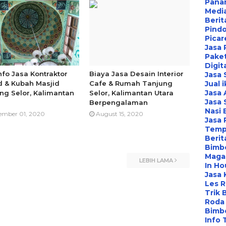
Pana
Media
Berit
Pind
Picar
Jasa 
Paket
Digit
Info Jasa Kontraktor
Biaya Jasa Desain Interior
Jasa
d & Kubah Masjid
Cafe & Rumah Tanjung
Jual 
Jasa 
ng Selor, Kalimantan
Selor, Kalimantan Utara
Jasa 
Berpengalaman
Nasi 
ember 01, 2020
August 15, 2020
Jasa
Temp
Berit
Bimbe
Maga
LEBIH LAMA
In Ho
Jasa 
Les 
Trik 
Roda 
Bimbe
Info 