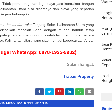
Water
 Tidak perlu diragukan lagi, biaya jasa kontraktor bangun
Kalimantan Utara bisa dipercaya dan biaya yang sepadan
Langk
. Segera hubungi kami.
Bimbe
st, hostel dan ruko
Tanjung Selor, Kalimantan Utara yang
Menge
yelesaikan masalah Anda dengan mudah namun tetap
dalam
apalagi, jangan menunggu masalah lain menumpuk. Segera
lor, Kalimantan Utara yang siap menjadi kepercayaan Anda.
Jasa 
Bante
Juga! WhatsApp: 0878-1925-9982)
Pakar 
Salam hangat,
Cepat
Inila
Trabas Property
Bengk
IN MENYUKAI POSTINGAN INI
Bimbe