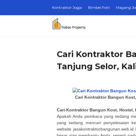
Kontraktor Jogja
Bimbel Polri
Magang Jo
Cari Kontraktor B
Tanjung Selor, Ka
Cari Kontraktor Bangun Kost,
Cari Kontraktor Bangun Kost, Hostel,
Apakah Anda pembaca yang sedang menc
yang sedang mencari penyelesaian kes
website jasakontraktorbangunan.web.i
besar siap membantu Anda, seperti pad