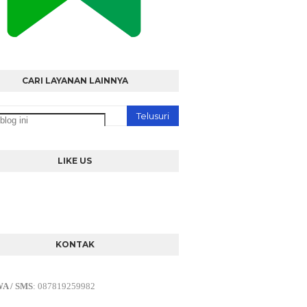
CARI LAYANAN LAINNYA
LIKE US
KONTAK
WA / SMS
:
087819259982