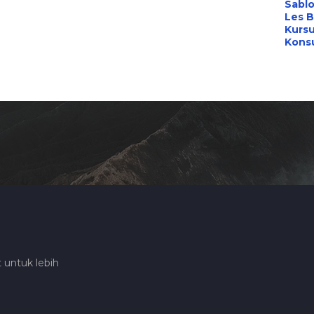
Sabl
Les B
Kursu
Konsu
 untuk lebih