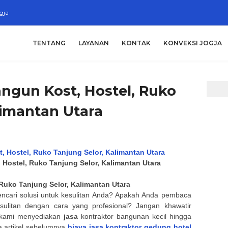
gja
TENTANG
LAYANAN
KONTAK
KONVEKSI JOGJA
angun Kost, Hostel, Ruko
limantan Utara
 Hostel, Ruko Tanjung Selor, Kalimantan Utara
 Ruko Tanjung Selor, Kalimantan Utara
ari solusi untuk kesulitan Anda? Apakah Anda pembaca
ulitan dengan cara yang profesional? Jangan khawatir
d kami menyediakan
jasa
kontraktor bangunan kecil hingga
a artikel sebelumnya
biaya jasa kontraktor gedung hotel