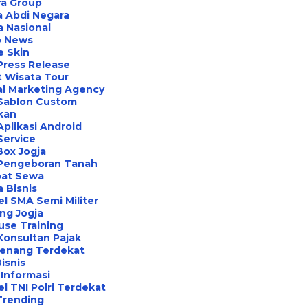
ra Group
 Abdi Negara
a Nasional
o News
e Skin
Press Release
 Wisata Tour
al Marketing Agency
 Sablon Custom
ikan
Aplikasi Android
Service
Box Jogja
 Pengeboran Tanah
at Sewa
a Bisnis
l SMA Semi Militer
ng Jogja
use Training
Konsultan Pajak
Renang Terdekat
Bisnis
Informasi
l TNI Polri Terdekat
Trending