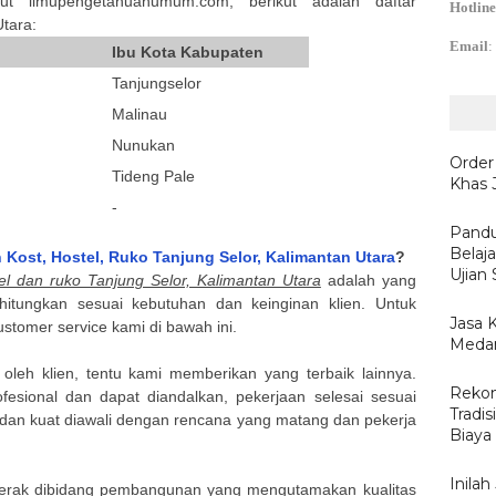
ut ilmupengetahuanumum.com, berikut adalah daftar
Hotline
Utara
:
Email
:
Ibu Kota Kabupaten
Tanjungselor
Malinau
Nunukan
Order
Tideng Pale
Khas 
-
Pandu
Belaj
Kost, Hostel, Ruko Tanjung Selor, Kalimantan Utara
?
Ujian
tel dan ruko Tanjung Selor, Kalimantan Utara
adalah yang
erhitungkan sesuai kebutuhan dan keinginan klien. Untuk
Jasa 
ustomer service kami di bawah ini.
Medan
n oleh klien, tentu kami memberikan yang terbaik lainnya.
Rekom
fesional dan dapat diandalkan, pekerjaan selesai sesuai
Tradis
dan kuat diawali dengan rencana yang matang dan pekerja
Biaya
Inila
erak dibidang pembangunan yang mengutamakan kualitas