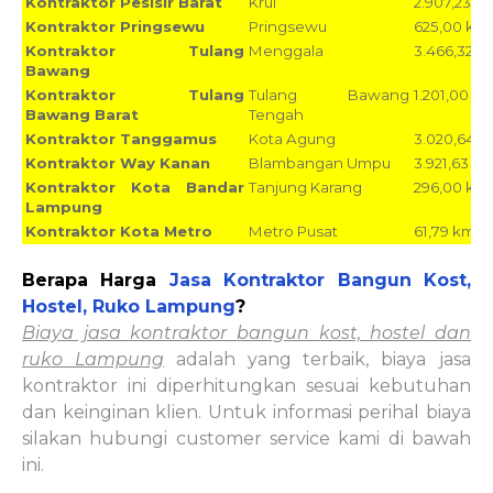
Kontraktor Pesisir Barat
Krui
2.907,23 k
Kontraktor Pringsewu
Pringsewu
625,00 km
Kontraktor Tulang
Menggala
3.466,32 k
Bawang
Kontraktor Tulang
Tulang Bawang
1.201,00 k
Bawang Barat
Tengah
Kontraktor Tanggamus
Kota Agung
3.020,64 
Kontraktor Way Kanan
Blambangan Umpu
3.921,63 k
Kontraktor Kota Bandar
Tanjung Karang
296,00 km
Lampung
Kontraktor Kota Metro
Metro Pusat
61,79 km
2
Berapa Harga
Jasa Kontraktor Bangun Kost,
Hostel, Ruko Lampung
?
Biaya jasa kontraktor bangun kost, hostel dan
ruko Lampung
adalah yang terbaik, biaya
jasa
kontraktor ini diperhitungkan sesuai kebutuhan
dan keinginan klien. Untuk informasi perihal biaya
silakan hubungi customer service kami di bawah
ini.