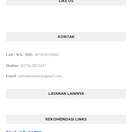
LIKE US
KONTAK
Call / WA / SMS
:
087819259982
Hotline
: (0274) 2825427
Email
:
trabasproperty@gmail.com
LAYANAN LAINNYA
REKOMENDASI LINKS