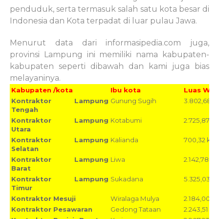
penduduk, serta termasuk salah satu kota besar di
Indonesia dan Kota terpadat di luar pulau Jawa.
Menurut data dari informasipedia.com juga,
provinsi Lampung ini memiliki nama kabupaten-
kabupaten seperti dibawah dan kami juga bias
melayaninya.
Kabupaten /kota
Ibu kota
Luas Wil
Kontraktor Lampung
Gunung Sugih
3.802,68 
Tengah
Kontraktor Lampung
Kotabumi
2.725,87 k
Utara
Kontraktor Lampung
Kalianda
700,32 km
Selatan
Kontraktor Lampung
Liwa
2.142,78 k
Barat
Kontraktor Lampung
Sukadana
5.325,03 k
Timur
Kontraktor Mesuji
Wiralaga Mulya
2.184,00 k
Kontraktor Pesawaran
Gedong Tataan
2.243,51 k