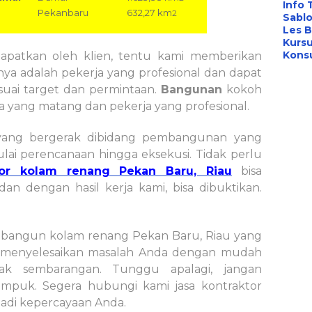
Info 
Pekanbaru
632,27 km
2
Sabl
Les B
Kursu
Konsu
didapatkan oleh klien, tentu kami memberikan
unya adalah pekerja yang profesional dan dapat
esuai target dan permintaan.
Bangunan
kokoh
a yang matang dan pekerja yang profesional.
yang bergerak dibidang pembangunan yang
lai perencanaan hingga eksekusi. Tidak perlu
tor kolam renang Pekan Baru, Riau
bisa
an dengan hasil kerja kami, bisa dibuktikan.
bangun kolam renang Pekan Baru, Riau yang
n menyelesaikan masalah Anda dengan mudah
ak sembarangan. Tunggu apalagi, jangan
puk. Segera hubungi kami jasa kontraktor
jadi kepercayaan Anda.