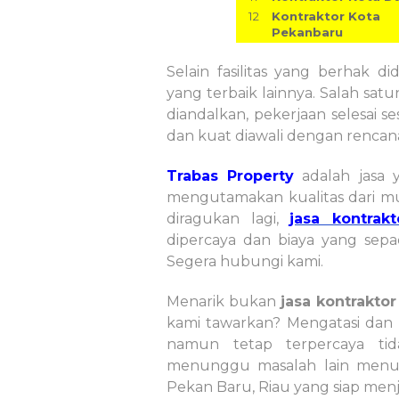
12
Kontraktor Kota
Pekanbaru
Selain fasilitas yang berhak 
yang terbaik lainnya. Salah sat
diandalkan, pekerjaan selesai s
dan kuat diawali dengan rencan
Trabas Property
adalah jasa 
mengutamakan kualitas dari mu
diragukan lagi,
jasa kontrak
dipercaya dan biaya yang sepad
Segera hubungi kami.
Menarik bukan
jasa kontraktor
kami tawarkan? Mengatasi da
namun tetap terpercaya tid
menunggu masalah lain menum
Pekan Baru, Riau yang siap men