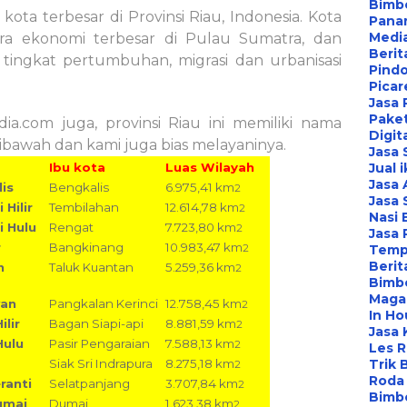
Bimbe
ota terbesar di Provinsi Riau, Indonesia. Kota
Pana
Media
tra ekonomi terbesar di Pulau Sumatra, dan
Berit
tingkat pertumbuhan, migrasi dan urbanisasi
Pind
Picar
Jasa 
Paket
ia.com juga, provinsi Riau ini memiliki nama
Digit
bawah dan kami juga bias melayaninya.
Jasa
Ibu kota
Luas Wilayah
Jual 
Jasa 
is
Bengkalis
6.975,41 km
2
Jasa 
 Hilir
Tembilahan
12.614,78 km
2
Nasi 
i Hulu
Rengat
7.723,80 km
2
Jasa
r
Bangkinang
10.983,47 km
2
Temp
Berit
n
Taluk Kuantan
5.259,36 km
2
Bimbe
Maga
wan
Pangkalan Kerinci
12.758,45 km
2
In Ho
lir
Bagan Siapi-api
8.881,59 km
2
Jasa 
Hulu
Pasir Pengaraian
7.588,13 km
2
Les 
Siak Sri Indrapura
8.275,18 km
Trik 
2
Roda 
ranti
Selatpanjang
3.707,84 km
2
Bimbe
umai
Dumai
1.623,38 km
2