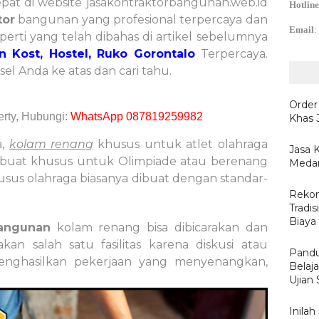
pat di website jasakontraktorbangunan.web.id
Hotline
tor
bangunan yang profesional terpercaya dan
Email
:
perti yang telah dibahas di artikel sebelumnya
n Kost, Hostel, Ruko Gorontalo
Terpercaya.
el Anda ke atas dan cari tahu.
Order
rty, Hubungi:
WhatsApp 087819259982
Khas 
a,
kolam renang
khusus untuk atlet olahraga
Jasa 
ibuat khusus untuk Olimpiade atau berenang
Medan
usus olahraga biasanya dibuat dengan standar-
Rekom
Tradis
Biaya
angunan
kolam renang bisa dibicarakan dan
akan salah satu fasilitas karena diskusi atau
Pandu
enghasilkan pekerjaan yang menyenangkan,
Belaj
Ujian
Inila