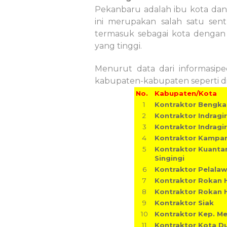
Pekanbaru adalah ibu kota dan k
ini merupakan salah satu sen
termasuk sebagai kota dengan 
yang tinggi.
Menurut data dari informasiped
kabupaten-kabupaten seperti di
No.
Kabupaten/Kota
1
Kontraktor Bengkal
2
Kontraktor Indragiri
3
Kontraktor Indragir
4
Kontraktor Kampa
5
Kontraktor Kuanta
Singingi
6
Kontraktor Pelala
7
Kontraktor Rokan Hi
8
Kontraktor Rokan 
9
Kontraktor Siak
10
Kontraktor Kep. Me
11
Kontraktor Kota D