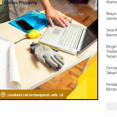
Water
Biaya
Jambi 
Jasa 
Bante
Begin
Tradi
Terja
Diman
Jakar
Kesia
Bimbel