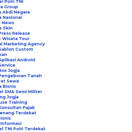
l Polri TNI
ra Group
 Abdi Negara
a Nasional
o News
e Skin
Press Release
 Wisata Tour
al Marketing Agency
 Sablon Custom
ikan
Aplikasi Android
Service
Box Jogja
 Pengeboran Tanah
at Sewa
a Bisnis
l SMA Semi Militer
ng Jogja
use Training
Konsultan Pajak
Renang Terdekat
Bisnis
Informasi
l TNI Polri Terdekat