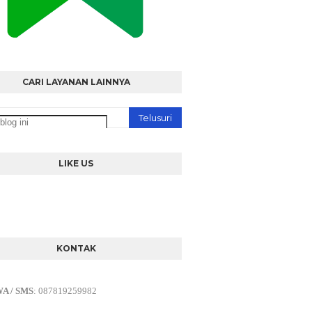
CARI LAYANAN LAINNYA
LIKE US
KONTAK
WA / SMS
:
087819259982